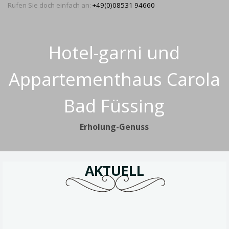
Rufen Sie doch einfach an:
+49(0)08531 94660
Hotel-garni und
Appartementhaus
Carola
Bad Füssing
Erholung-Genuss
AKTUELL